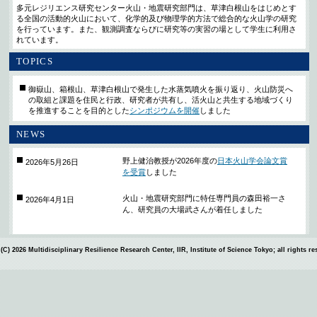
多元レジリエンス研究センター火山・地震研究部門は、草津白根山をはじめとす
る全国の活動的火山において、化学的及び物理学的方法で総合的な火山学の研究
を行っています。また、観測調査ならびに研究等の実習の場として学生に利用さ
れています。
TOPICS
御嶽山、箱根山、草津白根山で発生した水蒸気噴火を振り返り、火山防災へ
の取組と課題を住民と行政、研究者が共有し、活火山と共生する地域づくり
を推進することを目的とした
シンポジウムを開催
しました
NEWS
野上健治教授が2026年度の
日本火山学会論文賞
2026年5月26日
を受賞
しました
火山・地震研究部門に特任専門員の森田裕一さ
2026年4月1日
ん、研究員の大場武さんが着任しました
(C) 2026 Multidisciplinary Resilience Research Center, IIR, Institute of Science Tokyo; all rights r