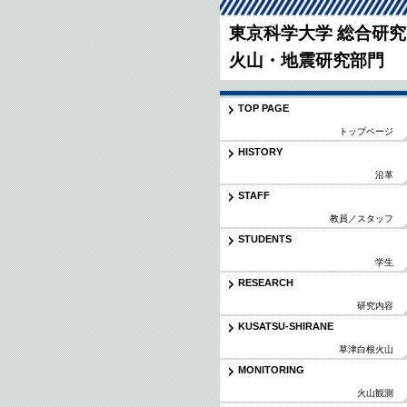
東京科学大学 総合研
火山・地震研究部門
TOP PAGE
トップページ
HISTORY
沿革
STAFF
教員／スタッフ
STUDENTS
学生
RESEARCH
研究内容
KUSATSU-SHIRANE
草津白根火山
MONITORING
火山観測